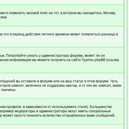
жете изменить часовой пояс на тот, в котором вы находитесь: Москва,
елем.
ак что в период действия летнего времени может появляться разница в
язык. Попробуйте узнать у администратора форума, может ли он
тельную информацию вы можете получить на сайте Группы phpBB (ссылка
ообщений вы оставили в форуме или на ваш статус в этом форуме. Чуть
ров зависит, включена ли поддержка аватар, и от них же зависит, какие
х причины.
шем профиле, в зависимости от используемого стиля). Большинство
например модераторы и администраторы могут иметь специальные
ор может просто понизить количество отправленных вами сообщений.