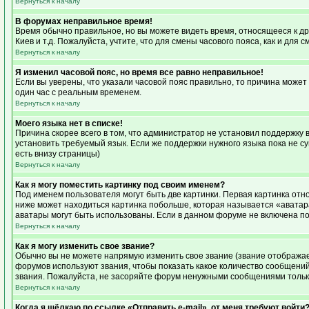
Вернуться к началу
В форумах неправильное время!
Время обычно правильное, но вы можете видеть время, относящееся к друг
Киев и т.д. Пожалуйста, учтите, что для смены часового пояса, как и дл
Вернуться к началу
Я изменил часовой пояс, но время все равно неправильное!
Если вы уверены, что указали часовой пояс правильно, то причина может
один час с реальным временем.
Вернуться к началу
Моего языка нет в списке!
Причина скорее всего в том, что администратор не установил поддержку 
установить требуемый язык. Если же поддержки нужного языка пока не с
есть внизу страницы)
Вернуться к началу
Как я могу поместить картинку под своим именем?
Под именем пользователя могут быть две картинки. Первая картинка отно
ниже может находиться картинка побольше, которая называется «аватара»
аватары могут быть использованы. Если в данном форуме не включена по
Вернуться к началу
Как я могу изменить свое звание?
Обычно вы не можете напрямую изменить свое звание (звание отображает
форумов используют звания, чтобы показать какое количество сообщен
звания. Пожалуйста, не засоряйте форум ненужными сообщениями только
Вернуться к началу
Когда я щёлкаю по ссылке «Отправить e-mail», от меня требуют войти