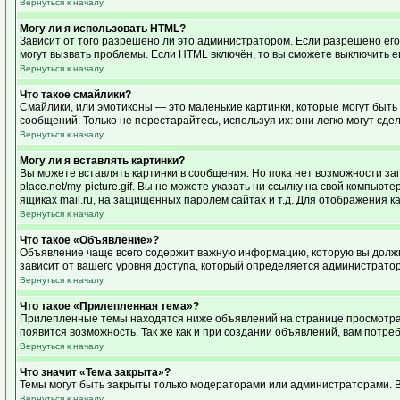
Вернуться к началу
Могу ли я использовать HTML?
Зависит от того разрешено ли это администратором. Если разрешено его и
могут вызвать проблемы. Если HTML включён, то вы сможете выключить е
Вернуться к началу
Что такое смайлики?
Смайлики, или эмотиконы — это маленькие картинки, которые могут быть 
сообщений. Только не перестарайтесь, используя их: они легко могут с
Вернуться к началу
Могу ли я вставлять картинки?
Вы можете вставлять картинки в сообщения. Но пока нет возможности заг
place.net/my-picture.gif. Вы не можете указать ни ссылку на свой компь
ящиках mail.ru, на защищённых паролем сайтах и т.д. Для отображения к
Вернуться к началу
Что такое «Объявление»?
Объявление чаще всего содержит важную информацию, которую вы должны
зависит от вашего уровня доступа, который определяется администрато
Вернуться к началу
Что такое «Прилепленная тема»?
Прилепленные темы находятся ниже объявлений на странице просмотра фо
появится возможность. Так же как и при создании объявлений, вам потре
Вернуться к началу
Что значит «Тема закрыта»?
Темы могут быть закрыты только модераторами или администраторами. В
Вернуться к началу