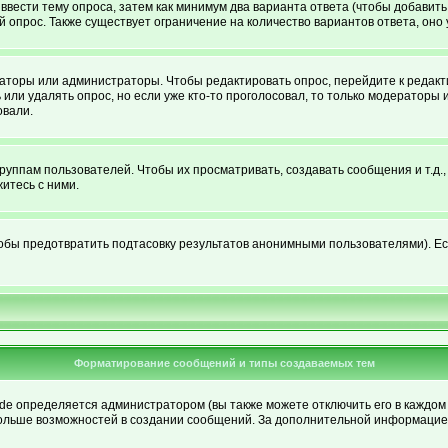
ы ввести тему опроса, затем как минимум два варианта ответа (чтобы добавить
й опрос. Также существует ограничение на количество вариантов ответа, он
раторы или администраторы. Чтобы редактировать опрос, перейдите к редакти
 или удалять опрос, но если уже кто-то проголосовал, то только модераторы 
овали.
ппам пользователей. Чтобы их просматривать, создавать сообщения и т.д.
итесь с ними.
обы предотвратить подтасовку результатов анонимными пользователями). Если
Форматирование сообщений и типы создаваемых тем
 определяется администратором (вы также можете отключить его в каждом 
елю больше возможностей в создании сообщений. За дополнительной информаци