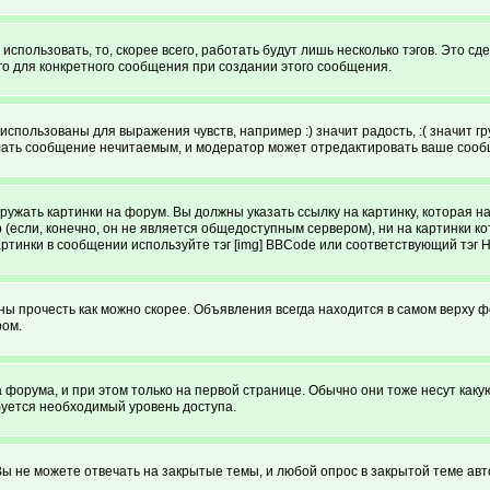
спользовать, то, скорее всего, работать будут лишь несколько тэгов. Это с
го для конкретного сообщения при создании этого сообщения.
использованы для выражения чувств, например :) значит радость, :( значит 
делать сообщение нечитаемым, и модератор может отредактировать ваше сооб
ружать картинки на форум. Вы должны указать ссылку на картинку, которая н
ютер (если, конечно, он не является общедоступным сервером), ни на картинк
артинки в сообщении используйте тэг [img] BBCode или соответствующий тэг 
 прочесть как можно скорее. Объявления всегда находится в самом верху 
ром.
рума, и при этом только на первой странице. Обычно они тоже несут какую-т
буется необходимый уровень доступа.
ы не можете отвечать на закрытые темы, и любой опрос в закрытой теме авт