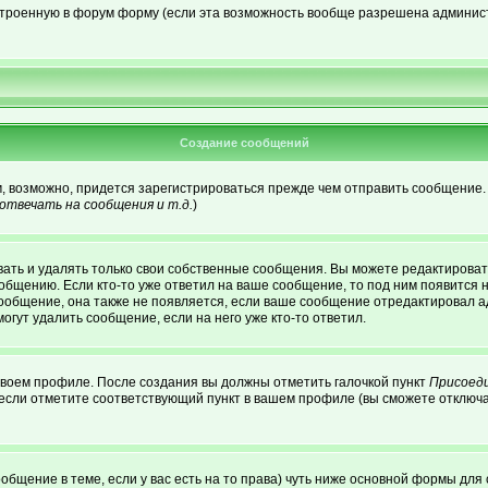
встроенную в форум форму (если эта возможность вообще разрешена админист
Создание сообщений
м, возможно, придется зарегистрироваться прежде чем отправить сообщение.
твечать на сообщения и т.д.
)
ать и удалять только свои собственные сообщения. Вы можете редактировать
ообщению. Если кто-то уже ответил на ваше сообщение, то под ним появится 
сообщение, она также не появляется, если ваше сообщение отредактировал а
огут удалить сообщение, если на него уже кто-то ответил.
 своем профиле. После создания вы должны отметить галочкой пункт
Присоед
если отметите соответствующий пункт в вашем профиле (вы сможете отключа
сообщение в теме, если у вас есть на то права) чуть ниже основной формы д