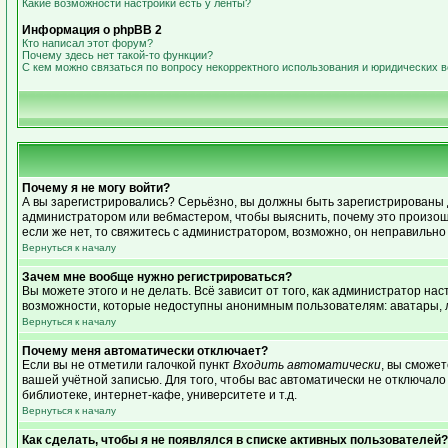
Какие возможности настройки есть у ленты?
Информация о phpBB 2
Кто написал этот форум?
Почему здесь нет такой-то функции?
С кем можно связаться по вопросу некорректного использования и юридических 
Почему я не могу войти?
А вы зарегистрировались? Серьёзно, вы должны быть зарегистрированы дл
администратором или вебмастером, чтобы выяснить, почему это произошл
если же нет, то свяжитесь с администратором, возможно, он неправильн
Вернуться к началу
Зачем мне вообще нужно регистрироваться?
Вы можете этого и не делать. Всё зависит от того, как администратор н
возможности, которые недоступны анонимным пользователям: аватары, лич
Вернуться к началу
Почему меня автоматически отключает?
Если вы не отметили галочкой пункт
Входить автоматически
, вы сможе
вашей учётной записью. Для того, чтобы вас автоматически не отключал
библиотеке, интернет-кафе, университете и т.д.
Вернуться к началу
Как сделать, чтобы я не появлялся в списке активных пользователей?