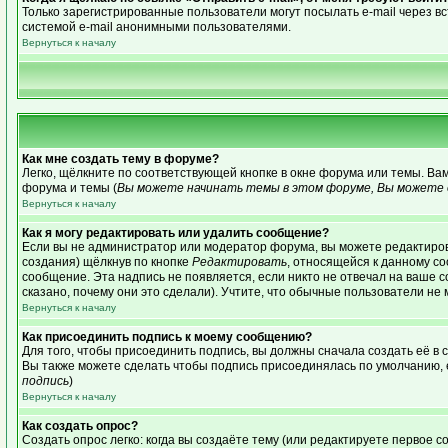
Только зарегистрированные пользователи могут посылать e-mail через 
системой e-mail анонимными пользователями.
Вернуться к началу
Как мне создать тему в форуме?
Легко, щёлкните по соответствующей кнопке в окне форума или темы. Ва
форума и темы (
Вы можете начинать темы в этом форуме, Вы можете о
Вернуться к началу
Как я могу редактировать или удалить сообщение?
Если вы не администратор или модератор форума, вы можете редактиров
создания) щёлкнув по кнопке
Редактировать
, относящейся к данному с
сообщение. Эта надпись не появляется, если никто не отвечал на ваше 
сказано, почему они это сделали). Учтите, что обычные пользователи не м
Вернуться к началу
Как присоединить подпись к моему сообщению?
Для того, чтобы присоединить подпись, вы должны сначала создать её в
Вы также можете сделать чтобы подпись присоединялась по умолчанию, 
подпись
)
Вернуться к началу
Как создать опрос?
Создать опрос легко: когда вы создаёте тему (или редактируете первое 