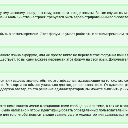
ому часовому поясу, не к тому, в котором находитесь вы. В этом случае вы мо
я смены большинства настроек, требуется быть зарегистрированным пользоват
 быть в летнем времени. Этот форум не умеет работать с летним временем, т
вашего языка в форуме, или же просто никто не перевёл этот форум на ваш 
уществует, то вы сами можете перевести этот форум на свой язык. Дополни
сится к вашему званию, обычно это звёздочки, указывающие на то, сколько с
. Эта картинка обычно уникальна для каждого пользователя. От администрато
ддержка аватар, то это решение администраторов, вы можете выяснить у ни
ся ниже вашего имени в созданном вами сообщении или теме, а так же в ва
ий было написано и чтобы идентифицировать определенных пользователей: 
 для того, чтобы повысить ваше звание, за это модератор или администрат
?