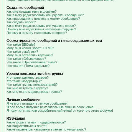
Создание сообщений
Как мне создать тему в форуме?
Как я могу редактировать или удалить сообщение?
Как присоединить подпись к моему сообщению?
Как создать опрос?
Как я могу редактировать или удалить опрос?
Почему мне недоступны некоторые форумы?
Почему я не могу голосовать в опросе?
Форматирование сообщений и типы создаваемых тем
Что такое BBCode?
Могу ли я использовать HTML?
Что такое смайлики?
Могу ли я вставлять картинки?
Что такое «Объявление»?
Что такое «Прилепленная тема»?
Что значит «Тема закрыта»?
Уровни пользователей и группы
Кто такие администраторы?
Кто такие модераторы?
Что такое группы пользователей?
Как мне вступить в группу?
Как мне стать модератором группы?
Личные сообщения
Я не могу отправить личное сообщение!
Я всё время получаю нежелательные личные сообщения!
Я получил спам или оскорбительный e-mail от кого-то с этого форума!
RSS-канал
Какие форматы лент поддерживаются?
Как подключиться к ленте?
Какие параметры настроены в ленте по умолчанию?