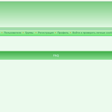
•
Пользователи
•
Группы
•
Регистрация
•
Профиль
•
Войти и проверить личные соо
FAQ