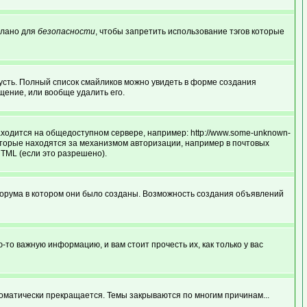
делано для
безопасности
, чтобы запретить использование тэгов которые
грусть. Полный список смайликов можно увидеть в форме создания
щение, или вообще удалить его.
аходится на общедоступном сервере, например: http://www.some-unknown-
и которые находятся за механизмом авторизации, например в почтовых
HTML (если это разрешено).
форума в котором они было созданы. Возможность создания объявлений
о важную информацию, и вам стоит прочесть их, как только у вас
оматически прекращается. Темы закрываются по многим причинам...