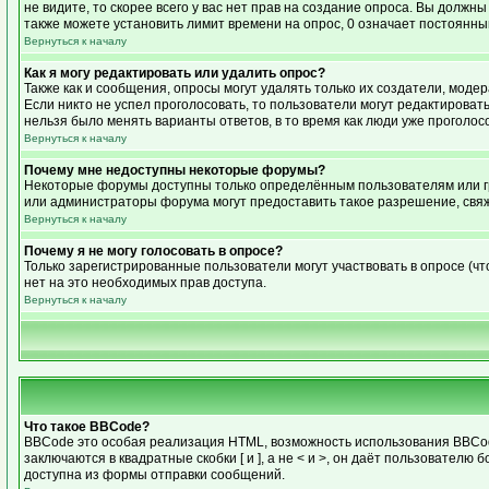
не видите, то скорее всего у вас нет прав на создание опроса. Вы должн
также можете установить лимит времени на опрос, 0 означает постоянны
Вернуться к началу
Как я могу редактировать или удалить опрос?
Также как и сообщения, опросы могут удалять только их создатели, моде
Если никто не успел проголосовать, то пользователи могут редактировать
нельзя было менять варианты ответов, в то время как люди уже проголос
Вернуться к началу
Почему мне недоступны некоторые форумы?
Некоторые форумы доступны только определённым пользователям или гру
или администраторы форума могут предоставить такое разрешение, свяж
Вернуться к началу
Почему я не могу голосовать в опросе?
Только зарегистрированные пользователи могут участвовать в опросе (чт
нет на это необходимых прав доступа.
Вернуться к началу
Что такое BBCode?
BBCode это особая реализация HTML, возможность использования BBCode
заключаются в квадратные скобки [ и ], а не < и >, он даёт пользоват
доступна из формы отправки сообщений.