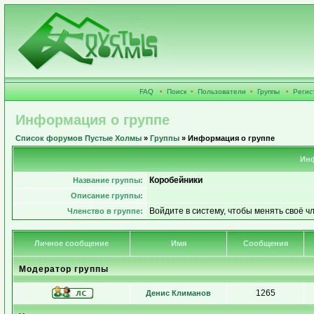
FAQ
•
Поиск
•
Пользователи
•
Группы
•
Регис
Информация о группе
Список форумов Пустые Холмы
»
Группы
» Информация о группе
Инф
Коробейники
Название группы:
Описание группы:
Войдите в систему, чтобы менять своё ч
Членство в группе:
Личное сообщение
Имя
Сообщения
Модератор группы
1265
Денис Климанов