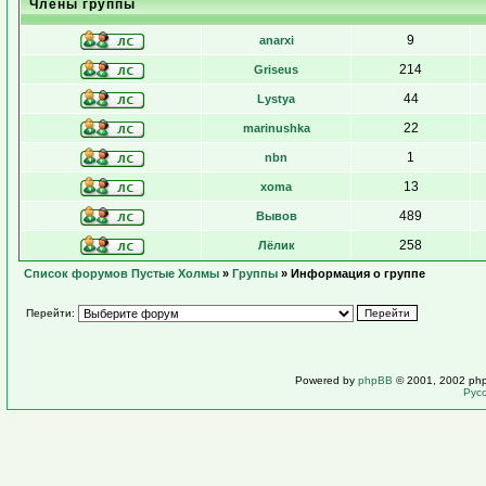
Члены группы
9
anarxi
214
Griseus
44
Lystya
22
marinushka
1
nbn
13
xoma
489
Вывов
258
Лёлик
Список форумов Пустые Холмы
»
Группы
» Информация о группе
Перейти:
Powered by
phpBB
© 2001, 2002 ph
Рус