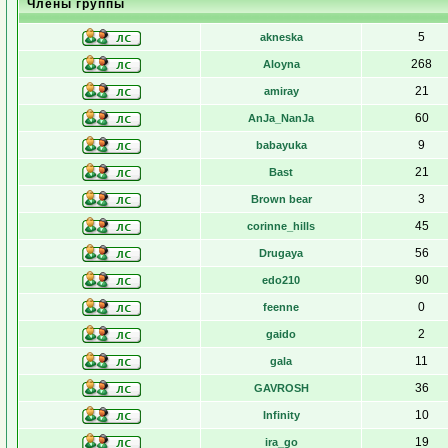
Члены группы
5
akneska
268
Aloyna
21
amiray
60
AnJa_NanJa
9
babayuka
21
Bast
3
Brown bear
45
corinne_hills
56
Drugaya
90
edo210
0
feenne
2
gaido
11
gala
36
GAVROSH
10
Infinity
19
ira_go