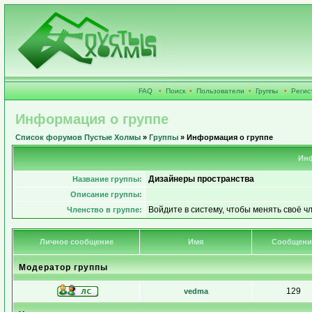
FAQ
•
Поиск
•
Пользователи
•
Группы
•
Регис
Информация о группе
Список форумов Пустые Холмы
»
Группы
» Информация о группе
Инф
Дизайнеры пространства
Название группы:
Описание группы:
Войдите в систему, чтобы менять своё ч
Членство в группе:
Личное сообщение
Имя
Сообщени
Модератор группы
129
vedma