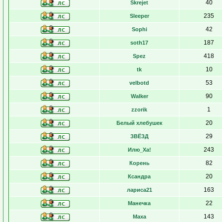
40
Skrejet
235
Sleeper
42
Sophi
187
soth17
418
Spez
10
tk
53
velbotd
90
Walker
1
zzorik
20
Белый хлебушек
29
ЗВЁЗД
243
Илю_Ха!
82
Корень
20
Ксандра
163
лариса21
22
Манечка
143
Маха