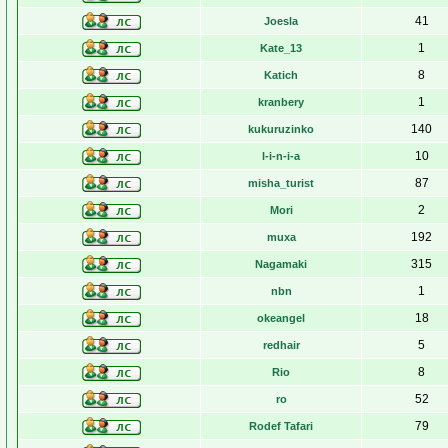
41
Joesla
1
Kate_13
8
Katich
1
kranbery
140
kukuruzinko
10
l-i-n-i-a
87
misha_turist
2
Mori
192
muxa
315
Nagamaki
1
nbn
18
okeangel
5
redhair
8
Rio
52
ro
79
Rodef Tafari