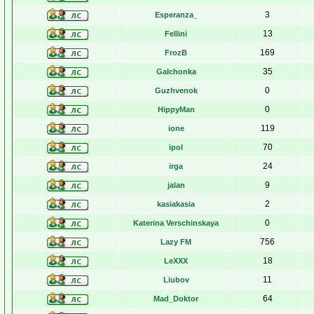
3
Esperanza_
13
Fellini
169
FrozB
35
Galchonka
0
Guzhvenok
0
HippyMan
119
ione
70
ipol
24
irga
9
jalan
2
kasiakasia
0
Katerina Verschinskaya
756
Lazy FM
18
LeXXX
11
Liubov
64
Mad_Doktor