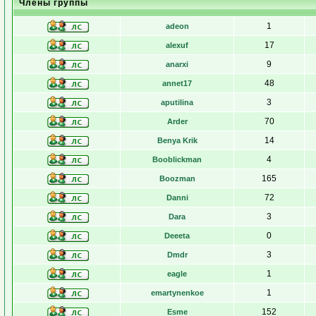
Члены группы
1
adeon
17
alexuf
9
anarxi
48
annet17
3
aputilina
70
Arder
14
Benya Krik
4
Booblickman
165
Boozman
72
Danni
3
Dara
0
Deeeta
3
Dmdr
1
eagle
1
emartynenkoe
152
Esme