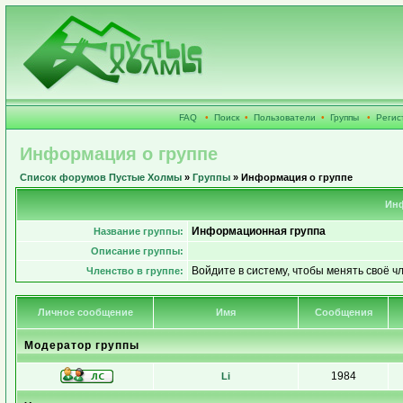
FAQ
•
Поиск
•
Пользователи
•
Группы
•
Регис
Информация о группе
Список форумов Пустые Холмы
»
Группы
» Информация о группе
Инф
Информационная группа
Название группы:
Описание группы:
Войдите в систему, чтобы менять своё ч
Членство в группе:
Личное сообщение
Имя
Сообщения
Модератор группы
1984
Li