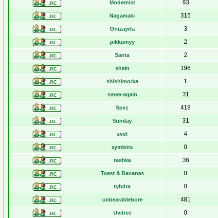
93
Modernist
315
Nagamaki
3
Onizayrfa
2
pikkumyy
2
Santa
196
shein
1
shishimorka
31
smee-again
418
Spez
31
Sunday
4
svol
0
symkins
36
tashka
0
Toast & Bananas
0
tyhdra
481
unbearablebore
0
Uvifree