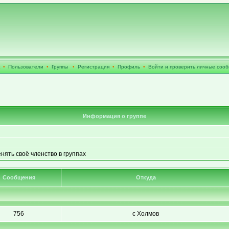
•
Пользователи
•
Группы
•
Регистрация
•
Профиль
•
Войти и проверить личные соо
Информация о группе
енять своё членство в группах
Сообщения
Откуда
756
с Холмов