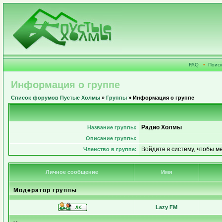
FAQ
•
Поиск
Информация о группе
Список форумов Пустые Холмы
»
Группы
» Информация о группе
Радио Холмы
Название группы:
Описание группы:
Войдите в систему, чтобы м
Членство в группе:
Личное сообщение
Имя
Модератор группы
Lazy FM