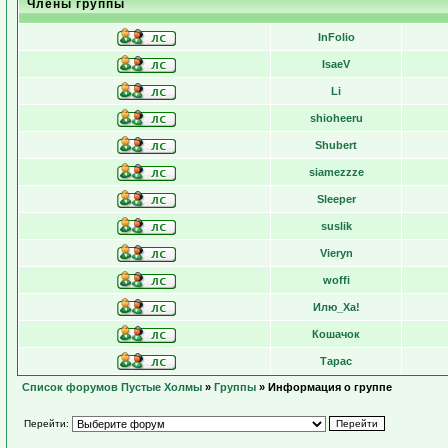
Члены группы
InFolio
IsaeV
Li
shioheeru
Shubert
siamezzze
Sleeper
suslik
Vieryn
woffi
Илю_Ха!
Кошачок
Тарас
Список форумов Пустые Холмы
»
Группы
» Информация о группе
Перейти: