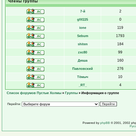
Члены группы
2
7-й
0
gfif225
119
ione
1793
Sebum
184
shiten
99
zxc80
160
Дюша
276
Павловский
10
Тёмыч
4
_RT_
Список форумов Пустые Холмы
»
Группы
» Информация о группе
Перейти:
Powered by
phpBB
© 2001, 2002 ph
Рус