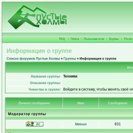
FAQ
•
Поиск
•
Пользователи
•
Группы
•
Регис
Информация о группе
Список форумов Пустые Холмы
»
Группы
» Информация о группе
Инф
Техники
Название группы:
Описание группы:
Войдите в систему, чтобы менять своё ч
Членство в группе:
Личное сообщение
Имя
Сообщения
Модератор группы
831
Meloun