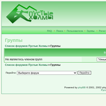
FAQ
•
Поиск
•
Пользователи
•
Группы
•
Регис
Группы
Список форумов Пустые Холмы
» Группы
В
Не являетесь членом групп
Список форумов Пустые Холмы
» Группы
Перейти:
Powered by
phpBB
© 2001, 2002 ph
Рус