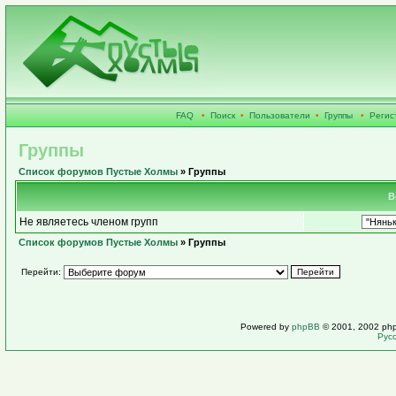
FAQ
•
Поиск
•
Пользователи
•
Группы
•
Регис
Группы
Список форумов Пустые Холмы
» Группы
В
Не являетесь членом групп
Список форумов Пустые Холмы
» Группы
Перейти:
Powered by
phpBB
© 2001, 2002 ph
Рус