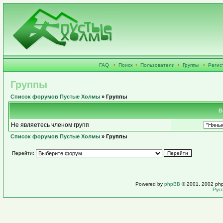
FAQ
•
Поиск
•
Пользователи
•
Группы
•
Регис
Группы
Список форумов Пустые Холмы
» Группы
В
Не являетесь членом групп
Список форумов Пустые Холмы
» Группы
Перейти:
Powered by
phpBB
© 2001, 2002 ph
Рус