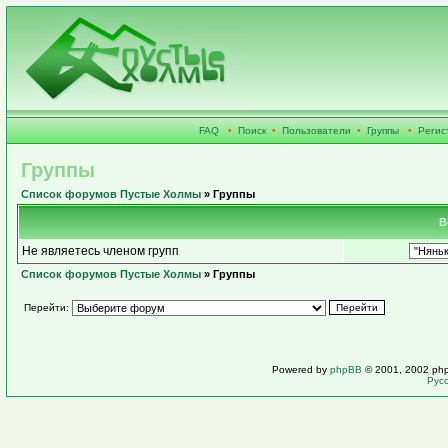
FAQ
•
Поиск
•
Пользователи
•
Группы
•
Регис
Группы
Список форумов Пустые Холмы
» Группы
В
Не являетесь членом групп
Список форумов Пустые Холмы
» Группы
Перейти:
Powered by
phpBB
© 2001, 2002 ph
Рус