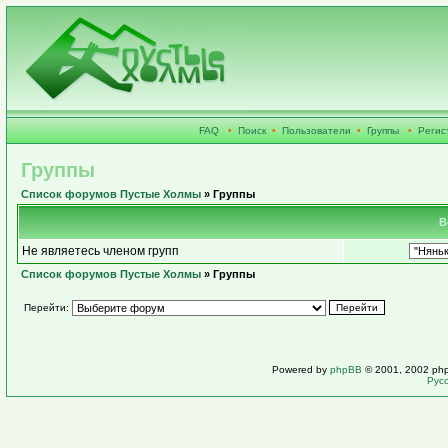
FAQ
•
Поиск
•
Пользователи
•
Группы
•
Регис
Группы
Список форумов Пустые Холмы
» Группы
В
Не являетесь членом групп
Список форумов Пустые Холмы
» Группы
Перейти:
Powered by
phpBB
© 2001, 2002 ph
Рус