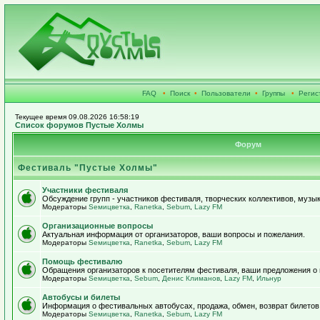
FAQ
•
Поиск
•
Пользователи
•
Группы
•
Регис
Текущее время 09.08.2026 16:58:19
Список форумов Пустые Холмы
Форум
Фестиваль "Пустые Холмы"
Участники фестиваля
Обсуждение групп - участников фестиваля, творческих коллективов, музык
Модераторы
Sемицветка
,
Ranetka
,
Sebum
,
Lazy FM
Организационные вопросы
Актуальная информация от организаторов, ваши вопросы и пожелания.
Модераторы
Sемицветка
,
Ranetka
,
Sebum
,
Lazy FM
Помощь фестивалю
Обращения организаторов к посетителям фестиваля, ваши предложения о
Модераторы
Sемицветка
,
Sebum
,
Денис Климанов
,
Lazy FM
,
Ильнур
Автобусы и билеты
Информация о фестивальных автобусах, продажа, обмен, возврат билетов
Модераторы
Sемицветка
,
Ranetka
,
Sebum
,
Lazy FM