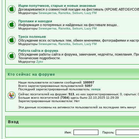
Ищем попутчиков, старых и новых знакомых
Договариваемся о совместной поездке на фестиваль (КРОМЕ АВТОБУСОВ!)
Модераторы
Sемицветка
,
Ranetka
,
Sebum
,
Lazy FM
Пропажи и находки
Информация о потерянных и найденных на фестивале вещах.
Модераторы
Sемицветка
,
Ranetka
,
Sebum
,
Lazy FM
Треск поленьев
Обсуждение всех остальных тем, обмен мнениями, фотографиями и настр
Модераторы
Sемицветка
,
Ranetka
,
Sebum
,
Lazy FM
Работа сайта и форума
Обсуждение работы сайта и форума, замечания, недочёты, пожелания. П
Технические подробности.
Модератор
Zyko
Кто сейчас на форуме
Наши пользователи оставили сообщений:
100007
Всего зарегистрированных пользователей:
5357
Последний зарегистрированный пользователь:
remza
Сейчас посетителей на форуме:
513
, из них зарегистрированных: 0, скрытых: 
Больше всего посетителей (
7304
) здесь было 22.10.2025 11:29:39
Зарегистрированные пользователи: Нет
Эти данные основаны на активности пользователей за последние пять минут
Вход
Имя:
Пароль: