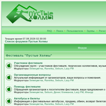
FAQ
•
Поиск
•
Пользователи
•
Группы
•
Регис
Текущее время 07.08.2026 02:30:00
Список форумов Пустые Холмы
Форум
Фестиваль "Пустые Холмы"
Участники фестиваля
Обсуждение групп - участников фестиваля, творческих коллективов, музык
Модераторы
Sемицветка
,
Ranetka
,
Sebum
,
Lazy FM
Организационные вопросы
Актуальная информация от организаторов, ваши вопросы и пожелания.
Модераторы
Sемицветка
,
Ranetka
,
Sebum
,
Lazy FM
Помощь фестивалю
Обращения организаторов к посетителям фестиваля, ваши предложения о
Модераторы
Sемицветка
,
Sebum
,
Денис Климанов
,
Lazy FM
,
Ильнур
Автобусы и билеты
Информация о фестивальных автобусах, продажа, обмен, возврат билетов
Модераторы
Sемицветка
,
Ranetka
,
Sebum
,
Lazy FM