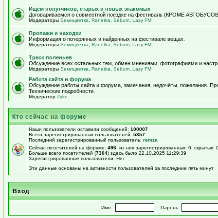
Ищем попутчиков, старых и новых знакомых
Договариваемся о совместной поездке на фестиваль (КРОМЕ АВТОБУСОВ!)
Модераторы
Sемицветка
,
Ranetka
,
Sebum
,
Lazy FM
Пропажи и находки
Информация о потерянных и найденных на фестивале вещах.
Модераторы
Sемицветка
,
Ranetka
,
Sebum
,
Lazy FM
Треск поленьев
Обсуждение всех остальных тем, обмен мнениями, фотографиями и настр
Модераторы
Sемицветка
,
Ranetka
,
Sebum
,
Lazy FM
Работа сайта и форума
Обсуждение работы сайта и форума, замечания, недочёты, пожелания. П
Технические подробности.
Модератор
Zyko
Кто сейчас на форуме
Наши пользователи оставили сообщений:
100007
Всего зарегистрированных пользователей:
5357
Последний зарегистрированный пользователь:
remza
Сейчас посетителей на форуме:
496
, из них зарегистрированных: 0, скрытых: 
Больше всего посетителей (
7304
) здесь было 22.10.2025 11:29:39
Зарегистрированные пользователи: Нет
Эти данные основаны на активности пользователей за последние пять минут
Вход
Имя:
Пароль: