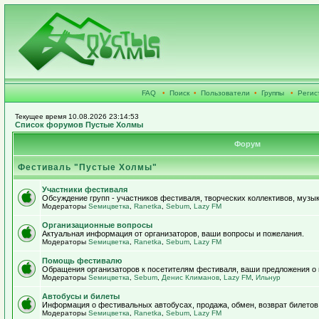
FAQ
•
Поиск
•
Пользователи
•
Группы
•
Регис
Текущее время 10.08.2026 23:14:53
Список форумов Пустые Холмы
Форум
Фестиваль "Пустые Холмы"
Участники фестиваля
Обсуждение групп - участников фестиваля, творческих коллективов, музык
Модераторы
Sемицветка
,
Ranetka
,
Sebum
,
Lazy FM
Организационные вопросы
Актуальная информация от организаторов, ваши вопросы и пожелания.
Модераторы
Sемицветка
,
Ranetka
,
Sebum
,
Lazy FM
Помощь фестивалю
Обращения организаторов к посетителям фестиваля, ваши предложения о
Модераторы
Sемицветка
,
Sebum
,
Денис Климанов
,
Lazy FM
,
Ильнур
Автобусы и билеты
Информация о фестивальных автобусах, продажа, обмен, возврат билетов
Модераторы
Sемицветка
,
Ranetka
,
Sebum
,
Lazy FM