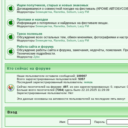
Ищем попутчиков, старых и новых знакомых
Договариваемся о совместной поездке на фестиваль (КРОМЕ АВТОБУСОВ!)
Модераторы
Sемицветка
,
Ranetka
,
Sebum
,
Lazy FM
Пропажи и находки
Информация о потерянных и найденных на фестивале вещах.
Модераторы
Sемицветка
,
Ranetka
,
Sebum
,
Lazy FM
Треск поленьев
Обсуждение всех остальных тем, обмен мнениями, фотографиями и настр
Модераторы
Sемицветка
,
Ranetka
,
Sebum
,
Lazy FM
Работа сайта и форума
Обсуждение работы сайта и форума, замечания, недочёты, пожелания. П
Технические подробности.
Модератор
Zyko
Кто сейчас на форуме
Наши пользователи оставили сообщений:
100007
Всего зарегистрированных пользователей:
5357
Последний зарегистрированный пользователь:
remza
Сейчас посетителей на форуме:
497
, из них зарегистрированных: 0, скрытых: 
Больше всего посетителей (
7304
) здесь было 22.10.2025 11:29:39
Зарегистрированные пользователи: Нет
Эти данные основаны на активности пользователей за последние пять минут
Вход
Имя:
Пароль: