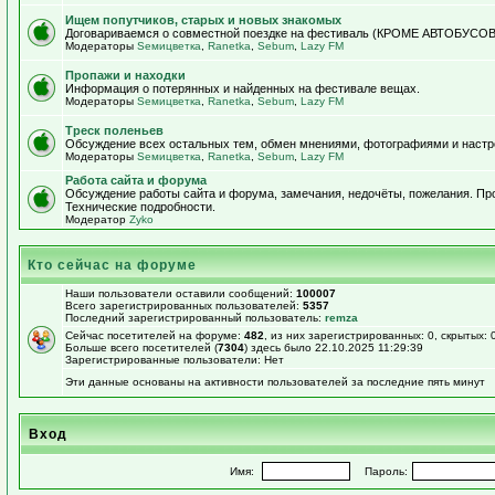
Ищем попутчиков, старых и новых знакомых
Договариваемся о совместной поездке на фестиваль (КРОМЕ АВТОБУСОВ!)
Модераторы
Sемицветка
,
Ranetka
,
Sebum
,
Lazy FM
Пропажи и находки
Информация о потерянных и найденных на фестивале вещах.
Модераторы
Sемицветка
,
Ranetka
,
Sebum
,
Lazy FM
Треск поленьев
Обсуждение всех остальных тем, обмен мнениями, фотографиями и настр
Модераторы
Sемицветка
,
Ranetka
,
Sebum
,
Lazy FM
Работа сайта и форума
Обсуждение работы сайта и форума, замечания, недочёты, пожелания. П
Технические подробности.
Модератор
Zyko
Кто сейчас на форуме
Наши пользователи оставили сообщений:
100007
Всего зарегистрированных пользователей:
5357
Последний зарегистрированный пользователь:
remza
Сейчас посетителей на форуме:
482
, из них зарегистрированных: 0, скрытых: 
Больше всего посетителей (
7304
) здесь было 22.10.2025 11:29:39
Зарегистрированные пользователи: Нет
Эти данные основаны на активности пользователей за последние пять минут
Вход
Имя:
Пароль: