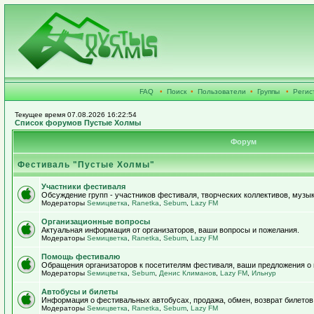
FAQ
•
Поиск
•
Пользователи
•
Группы
•
Регис
Текущее время 07.08.2026 16:22:54
Список форумов Пустые Холмы
Форум
Фестиваль "Пустые Холмы"
Участники фестиваля
Обсуждение групп - участников фестиваля, творческих коллективов, музык
Модераторы
Sемицветка
,
Ranetka
,
Sebum
,
Lazy FM
Организационные вопросы
Актуальная информация от организаторов, ваши вопросы и пожелания.
Модераторы
Sемицветка
,
Ranetka
,
Sebum
,
Lazy FM
Помощь фестивалю
Обращения организаторов к посетителям фестиваля, ваши предложения о
Модераторы
Sемицветка
,
Sebum
,
Денис Климанов
,
Lazy FM
,
Ильнур
Автобусы и билеты
Информация о фестивальных автобусах, продажа, обмен, возврат билетов
Модераторы
Sемицветка
,
Ranetka
,
Sebum
,
Lazy FM