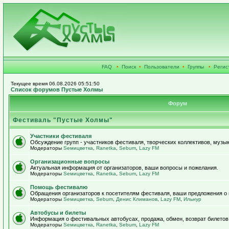
FAQ
•
Поиск
•
Пользователи
•
Группы
•
Регис
Текущее время 06.08.2026 05:51:50
Список форумов Пустые Холмы
Форум
Фестиваль "Пустые Холмы"
Участники фестиваля
Обсуждение групп - участников фестиваля, творческих коллективов, музык
Модераторы
Sемицветка
,
Ranetka
,
Sebum
,
Lazy FM
Организационные вопросы
Актуальная информация от организаторов, ваши вопросы и пожелания.
Модераторы
Sемицветка
,
Ranetka
,
Sebum
,
Lazy FM
Помощь фестивалю
Обращения организаторов к посетителям фестиваля, ваши предложения о
Модераторы
Sемицветка
,
Sebum
,
Денис Климанов
,
Lazy FM
,
Ильнур
Автобусы и билеты
Информация о фестивальных автобусах, продажа, обмен, возврат билетов
Модераторы
Sемицветка
,
Ranetka
,
Sebum
,
Lazy FM