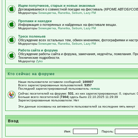
Ищем попутчиков, старых и новых знакомых
Договариваемся о совместной поездке на фестиваль (КРОМЕ АВТОБУСОВ!)
Модераторы
Sемицветка
,
Ranetka
,
Sebum
,
Lazy FM
Пропажи и находки
Информация о потерянных и найденных на фестивале вещах.
Модераторы
Sемицветка
,
Ranetka
,
Sebum
,
Lazy FM
Треск поленьев
Обсуждение всех остальных тем, обмен мнениями, фотографиями и настр
Модераторы
Sемицветка
,
Ranetka
,
Sebum
,
Lazy FM
Работа сайта и форума
Обсуждение работы сайта и форума, замечания, недочёты, пожелания. П
Технические подробности.
Модератор
Zyko
Кто сейчас на форуме
Наши пользователи оставили сообщений:
100007
Всего зарегистрированных пользователей:
5357
Последний зарегистрированный пользователь:
remza
Сейчас посетителей на форуме:
531
, из них зарегистрированных: 0, скрытых: 
Больше всего посетителей (
7304
) здесь было 22.10.2025 11:29:39
Зарегистрированные пользователи: Нет
Эти данные основаны на активности пользователей за последние пять минут
Вход
Имя:
Пароль: