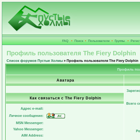
FAQ
•
Поиск
•
Пользователи
•
Группы
•
Регис
Профиль пользователя The Fiery Dolphin
Список форумов Пустые Холмы
» Профиль пользователя The Fiery Dolphin
Профиль поль
Аватара
Зареги
Как связаться с The Fiery Dolphin
Всего 
Адрес e-mail:
Личное сообщение:
MSN Messenger:
Yahoo Messenger:
Ро
AIM Address: