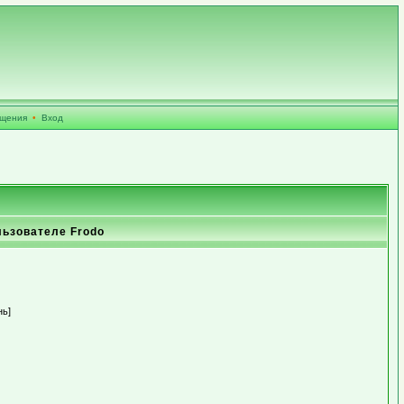
бщения
•
Вход
льзователе Frodo
нь]