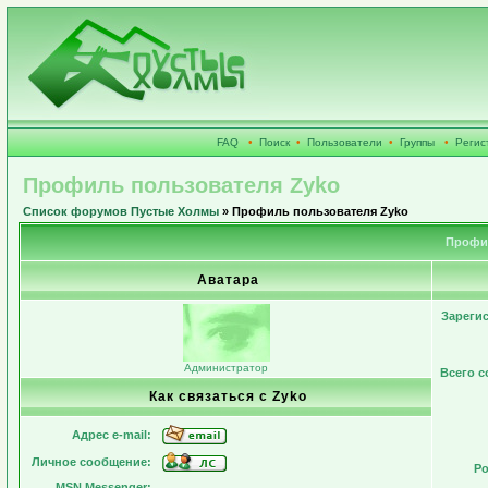
FAQ
•
Поиск
•
Пользователи
•
Группы
•
Регис
Профиль пользователя Zyko
Список форумов Пустые Холмы
» Профиль пользователя Zyko
Профил
Аватара
Зареги
Администратор
Всего 
Как связаться с Zyko
Адрес e-mail:
Личное сообщение:
Ро
MSN Messenger: