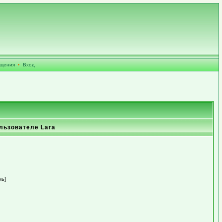
бщения
•
Вход
льзователе Lara
нь]