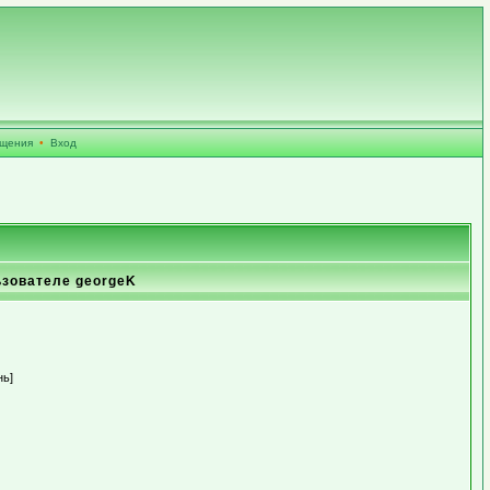
бщения
•
Вход
ьзователе georgeK
нь]