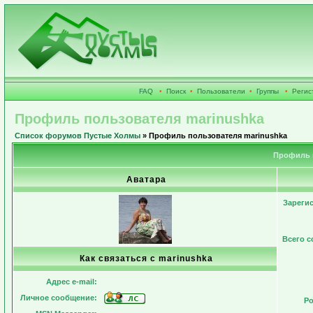
FAQ
•
Поиск
•
Пользователи
•
Группы
•
Регис
Профиль пользователя marinushka
Список форумов Пустые Холмы
» Профиль пользователя marinushka
Профиль 
Аватара
Зареги
Всего 
Как связаться с marinushka
Адрес e-mail:
Личное сообщение:
Ро