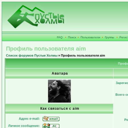
FAQ
•
Поиск
•
Пользователи
•
Группы
•
Регис
Профиль пользователя aim
Список форумов Пустые Холмы
» Профиль пользователя aim
Профи
Аватара
Зареги
Всего 
Как связаться с aim
Адрес e-mail:
Ро
Личное сообщение: