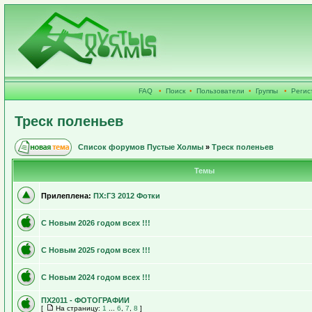
FAQ
•
Поиск
•
Пользователи
•
Группы
•
Регис
Треск поленьев
Список форумов Пустые Холмы
»
Треск поленьев
Темы
Прилеплена:
ПХ:ГЗ 2012 Фотки
С Новым 2026 годом всех !!!
С Новым 2025 годом всех !!!
С Новым 2024 годом всех !!!
ПХ2011 - ФОТОГРАФИИ
[
На страницу:
1
...
6
,
7
,
8
]