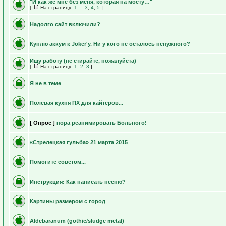
"И как же мне без меня, которая на мосту…"
[
На страницу:
1
...
3
,
4
,
5
]
Надолго сайт включили?
Куплю аккум к Joker'у. Ни у кого не осталось ненужного?
Ищу работу (не стирайте, пожалуйста)
[
На страницу:
1
,
2
,
3
]
Я не в теме
Полевая кухня ПХ для кайтеров...
[ Опрос ]
пора реанимировать Больного!
«Стрелецкая гульба» 21 марта 2015
Помогите советом...
Инструкция: Как написать песню?
Картины размером с город
Aldebaranum (gothic/sludge metal)