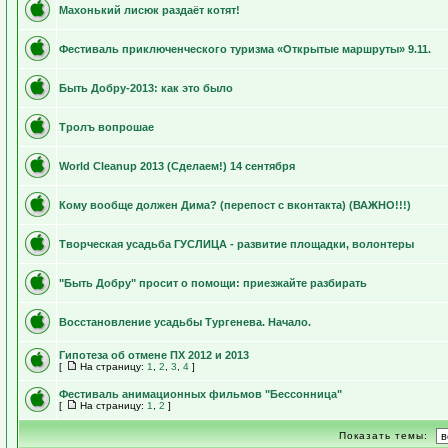
Махонький лисюк раздаёт котят!
Фестиваль приключенческого туризма «Открытые маршруты» 9.11.
Быть Добру-2013: как это было
Тролъ вопрошае
World Cleanup 2013 (Сделаем!) 14 сентября
Кому вообще должен Дима? (перепост с вконтакта) (ВАЖНО!!!)
Творческая усадьба ГУСЛИЦА - развитие площадки, волонтеры
"Быть Добру" просит о помощи: приезжайте разбирать
Восстановление усадьбы Тургенева. Начало.
Гипотеза об отмене ПХ 2012 и 2013
[
На страницу:
1
,
2
,
3
,
4
]
Фестиваль анимационных фильмов "Бессонница"
[
На страницу:
1
,
2
]
Показать темы: