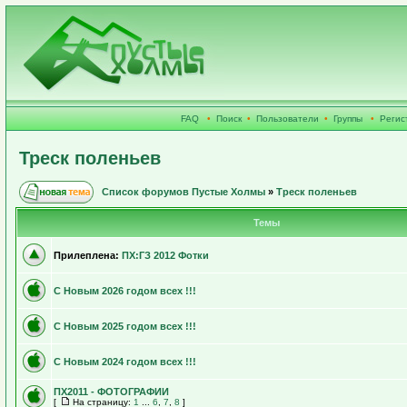
FAQ
•
Поиск
•
Пользователи
•
Группы
•
Регис
Треск поленьев
Список форумов Пустые Холмы
»
Треск поленьев
Темы
Прилеплена:
ПХ:ГЗ 2012 Фотки
С Новым 2026 годом всех !!!
С Новым 2025 годом всех !!!
С Новым 2024 годом всех !!!
ПХ2011 - ФОТОГРАФИИ
[
На страницу:
1
...
6
,
7
,
8
]