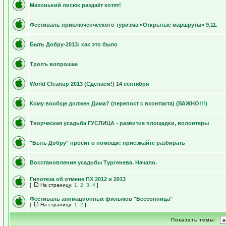
Махонький лисюк раздаёт котят!
Фестиваль приключенческого туризма «Открытые маршруты» 9.11.
Быть Добру-2013: как это было
Тролъ вопрошае
World Cleanup 2013 (Сделаем!) 14 сентября
Кому вообще должен Дима? (перепост с вконтакта) (ВАЖНО!!!)
Творческая усадьба ГУСЛИЦА - развитие площадки, волонтеры
"Быть Добру" просит о помощи: приезжайте разбирать
Восстановление усадьбы Тургенева. Начало.
Гипотеза об отмене ПХ 2012 и 2013
[
На страницу:
1
,
2
,
3
,
4
]
Фестиваль анимационных фильмов "Бессонница"
[
На страницу:
1
,
2
]
Показать темы: