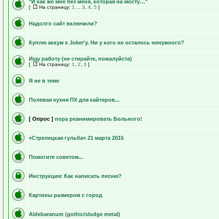
"И как же мне без меня, которая на мосту…"
[
На страницу:
1
...
3
,
4
,
5
]
Надолго сайт включили?
Куплю аккум к Joker'у. Ни у кого не осталось ненужного?
Ищу работу (не стирайте, пожалуйста)
[
На страницу:
1
,
2
,
3
]
Я не в теме
Полевая кухня ПХ для кайтеров...
[ Опрос ]
пора реанимировать Больного!
«Стрелецкая гульба» 21 марта 2015
Помогите советом...
Инструкция: Как написать песню?
Картины размером с город
Aldebaranum (gothic/sludge metal)