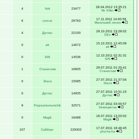
28.04.2012 13:35:21
4
Volt
23477
Mr. KIller
17.11.2011 14:00:56
6
com-at
26763
Махонький лисюк
29.10.2011 23:28:02
4
Дуглас
22100
GEo
15.10.2011 12:45:09
0
alt
14672
alt
12.10.2011 02:31:31
0
SIN
14536
SIN
29.07.2011 01:20:41
1
Станислав
16805
Станислав
27.07.2011 21:37:04
0
Эльга
15085
Эльга
27.07.2011 10:51:15
0
Дуглас
14935
Дуглас
27.07.2011 03:00:57
9
Proposolumumchik
32571
Sемицветка
18.07.2011 13:20:02
0
Magik
16488
Magik
17.07.2011 18:48:45
107
Сайборг
229303
pha-ha-ha