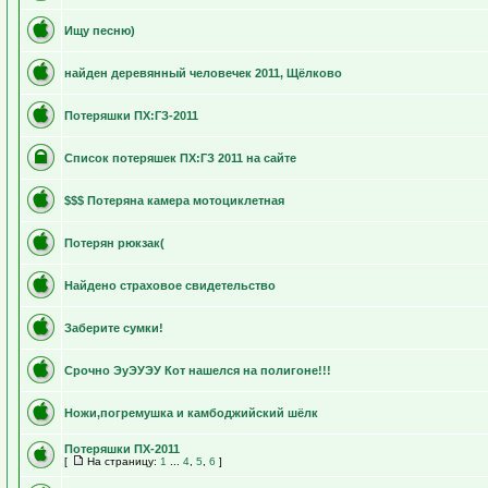
Ищу песню)
найден деревянный человечек 2011, Щёлково
Потеряшки ПХ:ГЗ-2011
Список потеряшек ПХ:ГЗ 2011 на сайте
$$$ Потеряна камера мотоциклетная
Потерян рюкзак(
Найдено страховое свидетельство
Заберите сумки!
Срочно ЭуЭУЭУ Кот нашелся на полигоне!!!
Ножи,погремушка и камбоджийский шёлк
Потеряшки ПХ-2011
[
На страницу:
1
...
4
,
5
,
6
]