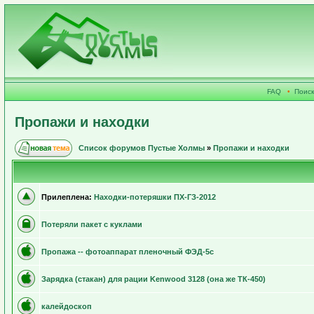
FAQ
•
Поиск
Пропажи и находки
Список форумов Пустые Холмы
»
Пропажи и находки
Прилеплена:
Находки-потеряшки ПХ-ГЗ-2012
Потеряли пакет с куклами
Пропажа -- фотоаппарат пленочный ФЭД-5с
Зарядка (стакан) для рации Kenwood 3128 (она же ТК-450)
калейдоскоп