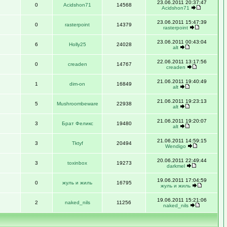
23.06.2011 20:37:47
0
Acidshon71
14568
Acidshon71
23.06.2011 15:47:39
0
rasterpoint
14379
rasterpoint
23.06.2011 00:43:04
6
Holly25
24028
alt
22.06.2011 13:17:56
0
creaden
14767
creaden
21.06.2011 19:40:49
1
dim-on
16849
alt
21.06.2011 19:23:13
5
Mushroombeware
22938
alt
21.06.2011 19:20:07
3
Брат Феликс
19480
alt
21.06.2011 14:59:15
3
Tktyf
20494
Wendigo
20.06.2011 22:49:44
3
toxinbox
19273
darkmel
19.06.2011 17:04:59
0
жуль и жиль
16795
жуль и жиль
19.06.2011 15:21:06
2
naked_nils
11256
naked_nils