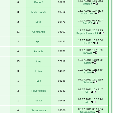
16.07.2011 15:30:44
0
Омский
16650
Омский
15.07.2011 10:44:23
3
AnJa_NanJa
19762
siamezzze
15.07.2011 07:43:07
2
Love
18471
Red157
12.07.2011 20:24:15
11
Constantin
35102
Proposolumumchik
12.07.2011 10:07:34
3
Spez
19143
Red157
11.07.2011 19:11:53
0
kanavis
15072
kanavis
10.07.2011 11:19:30
15
tony
57810
Letim
10.07.2011 11:13:40
0
Letim
14931
Letim
07.07.2011 17:35:15
1
Гура
16250
Sebum
07.07.2011 15:44:47
2
i-pivovarchik
18131
falco
07.07.2011 15:37:24
1
ruerick
16498
falco
06.07.2011 00:51:06
0
Sемицветка
14300
Sемицветка