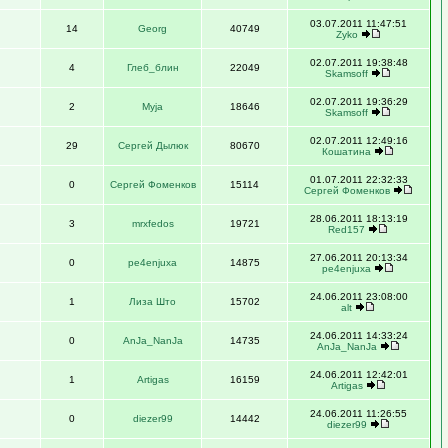
03.07.2011 11:47:51
14
Georg
40749
Zyko
02.07.2011 19:38:48
4
Глеб_блин
22049
Skamsoff
02.07.2011 19:36:29
2
Myja
18646
Skamsoff
02.07.2011 12:49:16
29
Сергей Дылюк
80670
Кошатина
01.07.2011 22:32:33
0
Сергей Фоменков
15114
Сергей Фоменков
28.06.2011 18:13:19
3
mrxfedos
19721
Red157
27.06.2011 20:13:34
0
pe4enjuxa
14875
pe4enjuxa
24.06.2011 23:08:00
1
Лиза Што
15702
alt
24.06.2011 14:33:24
0
AnJa_NanJa
14735
AnJa_NanJa
24.06.2011 12:42:01
1
Artigas
16159
Artigas
24.06.2011 11:26:55
0
diezer99
14442
diezer99