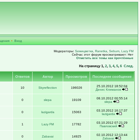
бщения
•
Вход
Модераторы:
Sемицветка
,
Ranetka
,
Sebum
,
Lazy FM
Сейчас этот форум просматривают: Нет
Отметить все темы как прочтённые
На страницу
1
,
2
,
3
,
4
,
5
,
6
След.
Ответов
Автор
Просмотров
Последнее сообщение
25.10.2012 18:52:04
10
Skyreflection
196026
Денис Климанов
08.10.2012 00:55:14
0
slepa
19109
slepa
03.10.2012 16:17:37
0
lazigarda
15063
lazigarda
03.10.2012 07:21:29
1
Lazy FM
17782
Павловский
02.10.2012 12:13:44
0
Zabavai
14925
Zabavai