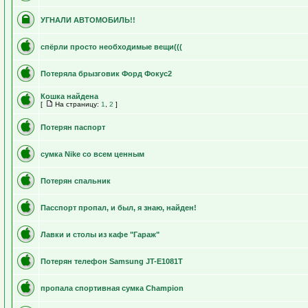
УГНАЛИ АВТОМОБИЛЬ!!
спёрли просто необходимые вещи(((
Потеряла брызговик Форд Фокус2
Кошка найдена
[
На страницу:
1
,
2
]
Потерян паспорт
сумка Nike со всем ценным
Потерян спальник
Пасспорт пропал, и был, я знаю, найден!
Лавки и столы из кафе "Гараж"
Потерян телефон Samsung JT-E1081T
пропала спортивная сумка Champion