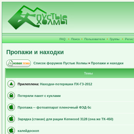
FAQ
•
Поиск
•
Пользователи
•
Группы
•
Регис
Пропажи и находки
Список форумов Пустые Холмы
»
Пропажи и находки
Темы
Прилеплена:
Находки-потеряшки ПХ-ГЗ-2012
Потеряли пакет с куклами
Пропажа -- фотоаппарат пленочный ФЭД-5с
Зарядка (стакан) для рации Kenwood 3128 (она же ТК-450)
калейдоскоп