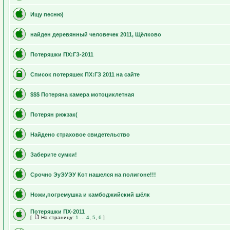
Ищу песню)
найден деревянный человечек 2011, Щёлково
Потеряшки ПХ:ГЗ-2011
Список потеряшек ПХ:ГЗ 2011 на сайте
$$$ Потеряна камера мотоциклетная
Потерян рюкзак(
Найдено страховое свидетельство
Заберите сумки!
Срочно ЭуЭУЭУ Кот нашелся на полигоне!!!
Ножи,погремушка и камбоджийский шёлк
Потеряшки ПХ-2011
[
На страницу:
1
...
4
,
5
,
6
]