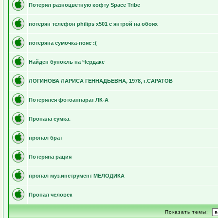
Потерял разноцветную кофту Space Tribe
потерян телефон philips x501 c янтрой на обоях
потеряна сумочка-пояс :(
Найден бунокль на Чердаке
ЛОГИНОВА ЛАРИСА ГЕННАДЬЕВНА, 1978, г.САРАТОВ
Потерялся фотоаппарат ЛК-А
Пропала сумка.
пропал брат
Потеряна рация
пропал муз.инструмент МЕЛОДИКА
Пропал человек
Показать темы: