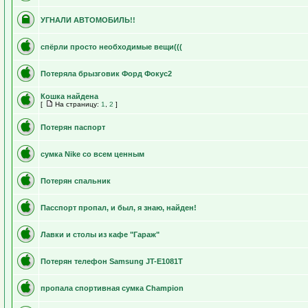
УГНАЛИ АВТОМОБИЛЬ!!
спёрли просто необходимые вещи(((
Потеряла брызговик Форд Фокус2
Кошка найдена
[
На страницу:
1
,
2
]
Потерян паспорт
сумка Nike со всем ценным
Потерян спальник
Пасспорт пропал, и был, я знаю, найден!
Лавки и столы из кафе "Гараж"
Потерян телефон Samsung JT-E1081T
пропала спортивная сумка Champion