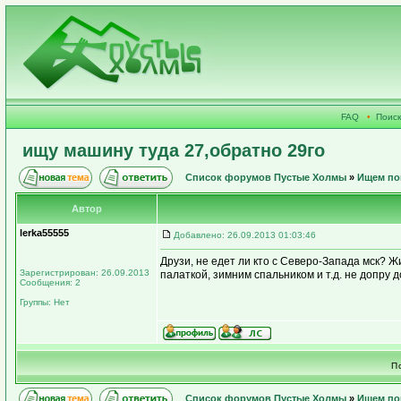
FAQ
•
Поиск
ищу машину туда 27,обратно 29го
Список форумов Пустые Холмы
»
Ищем по
Автор
lerka55555
Добавлено: 26.09.2013 01:03:46
Друзи, не едет ли кто с Северо-Запада мск? Ж
Зарегистрирован: 26.09.2013
палаткой, зимним спальником и т.д. не допру 
Сообщения: 2
Группы: Нет
П
Список форумов Пустые Холмы
»
Ищем по