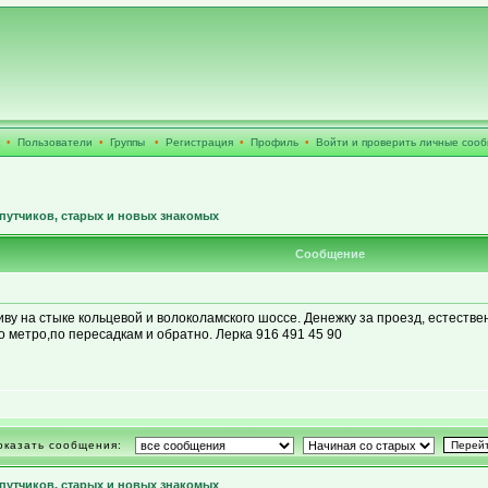
•
Пользователи
•
Группы
•
Регистрация
•
Профиль
•
Войти и проверить личные соо
путчиков, старых и новых знакомых
Сообщение
иву на стыке кольцевой и волоколамского шоссе. Денежку за проезд, естестве
до метро,по пересадкам и обратно. Лерка 916 491 45 90
оказать сообщения:
путчиков, старых и новых знакомых