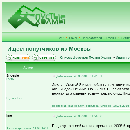
FAQ
•
Поиск
•
Пользователи
•
Группы
•
Регис
Ищем попутчиков из Москвы
Список форумов Пустые Холмы
»
Ищем по
Автор
Snoepje
Добавлено: 26.05.2015 11:41:31
Гость
Друзья, Москва! Я и моя собака ищем попутчи
очень надо быть именно 6 июня. С нас оплата 
нежная, для сиденья возьму подстилочку.. Пиши
Группы: Нет
Последний раз редактировалось: Snoepje (26.05.2015 
ime
Добавлено: 26.05.2015 11:56:56
Подвезу на своей машине времени в 2008-й, п
Зарегистрирован: 28.04.2011