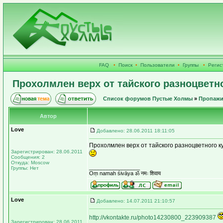
FAQ
•
Поиск
•
Пользователи
•
Группы
•
Регис
Прохолмлен верх от тайского разноцветн
Список форумов Пустые Холмы
»
Пропажи
Автор
Love
Добавлено: 28.06.2011 18:11:05
Прохолмлен верх от тайского разноцветного к
Зарегистрирован: 28.06.2011
Сообщения: 2
Откуда: Moscow
_________________
Группы: Нет
Оṃ namah śivāya ॐ नमः शिवाय
Love
Добавлено: 14.07.2011 21:10:57
http://vkontakte.ru/photo14230800_223909387
Зарегистрирован: 28.06.2011