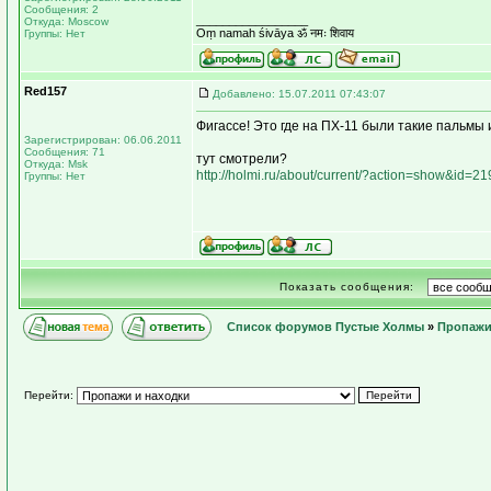
Сообщения: 2
_________________
Откуда: Moscow
Оṃ namah śivāya ॐ नमः शिवाय
Группы: Нет
Red157
Добавлено: 15.07.2011 07:43:07
Фигассе! Это где на ПХ-11 были такие пальмы и
Зарегистрирован: 06.06.2011
Сообщения: 71
тут смотрели?
Откуда: Msk
http://holmi.ru/about/current/?action=show&id=21
Группы: Нет
Показать сообщения:
Список форумов Пустые Холмы
»
Пропажи
Перейти: